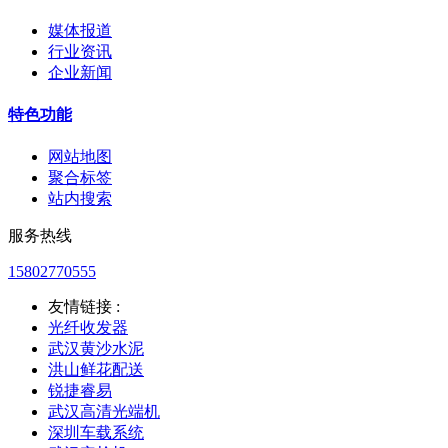
媒体报道
行业资讯
企业新闻
特色功能
网站地图
聚合标签
站内搜索
服务热线
15802770555
友情链接 :
光纤收发器
武汉黄沙水泥
洪山鲜花配送
锐捷睿易
武汉高清光端机
深圳车载系统