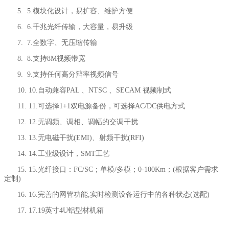
5. 5.
模块化设计，易扩容、维护方便
6. 6.
千兆光纤传输，大容量，易升级
7. 7.
全数字、无压缩传输
8. 8.
支持8M视频带宽
9. 9.
支持任何高分辩率视频信号
10. 10.
自动兼容PAL 、NTSC 、SECAM 视频制式
11. 11.
可选择1+1双电源备份，可选择AC/DC供电方式
12. 12.
无调频、调相、调幅的交调干扰
13. 13.
无电磁干扰(EMI)、射频干扰(RFI)
14. 14.
工业级设计，SMT工艺
15. 15.
光纤接口：FC/SC；单模/多模；0-100Km；(根据客户需求
定制)
16. 16.
完善的网管功能,实时检测设备运行中的各种状态(选配)
17. 17.
19英寸4U铝型材机箱