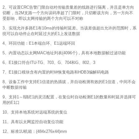
2、可设置CRC告警门限自动对传输质量差的线路进行隔离，并且是单方向
切断，当2M支路一个方向误码率超了门限时，只切断该方向，另一方向不
受影响，即以太网传输的两个方向可以不对称
3、实现允许多路E1有10ms的传输时延差。当该差值超出允许的范围时，系
统可以自动停止在时延过大的E1上发送数据
4、环回功能：E1本端自环、E1远端环回
5、内置动态以太网MAC地址列表(4096个)，具有本地数据帧过滤功能
6、E1接口符合ITU-TG、703、G、704和G、802、3
7、E1接口模块含有内置的时钟恢复电路和HDB3编解码电路
8、设备工作中支持E1信道的热插拔，并自动检测有效的E1信道，中间不会
中断数据传输
9、支持1～8路E1的灵活配置，在复位时自动检测E1的数量和时延并选择可
用的E1口
10、支持本地系统对远端系统的复位
11、具有以太网监控自动复位功能
12、标准1U机箱：(484x276x44)mm